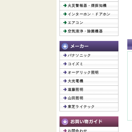
火災警報器・煙探知機
インターホン・ドアホン
エアコン
空気清浄・除菌機器
パナソニック
コイズミ
オーデリック照明
大光電機
遠藤照明
山田照明
東芝ライテック
お問合わせ