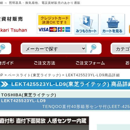
 商品詳細 ～ 照明器具・換気扇他、電設資材販売のあかり通販
OP
>
ベースライト(東芝ライテック)
> LEKT425523YL-LD9商品詳細
LEKT425523YL-LD9(東芝ライテック) 商品詳
TOSHIBA(東芝ライテック)
LEKT425523YL-LD9
TENQOO直付40形箱形センサ付(LEET-42501Y