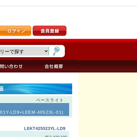
細
ベースライト
-LD9+LEEM-40523L-01)
LEKT425523YL-LD9