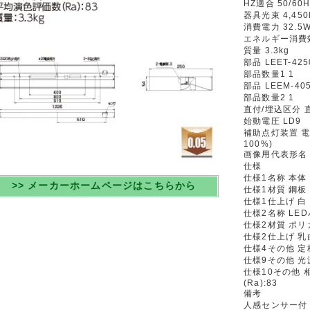
HZ適合 50/60H
器具光束 4,450
消費電力 32.5
エネルギー消費効率
質量 3.3kg
部品 LEET-425
部品数量1 1
部品 LEEM-405
部品数量2 1
直付/埋込区分 
始動電圧 LD9
補助点灯装置 電
100%)
画像用代表形名 LE
仕様
仕様1名称 本体
>> メーカーホームページはこちらから
仕様1材質 鋼板
仕様1仕上げ 白
仕様2名称 LE
仕様2材質 ポ
仕様2仕上げ 乳
仕様4その他 定格
仕様9その他 光源
仕様10その他 
(Ra):83
備考
人感センサー付