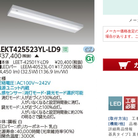
メーカ
メーカー価格改定
場合があります。
[取付方法]
工
[機能/他]
品種名
詳細商品情報
器具タイプ1 直