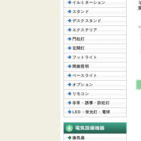
イルミネーション
スタンド
デスクスタンド
エクステリア
門柱灯
玄関灯
フットライト
間接照明
ベースライト
オプション
リモコン
非常・誘導・防犯灯
LED・蛍光灯・電球
換気扇