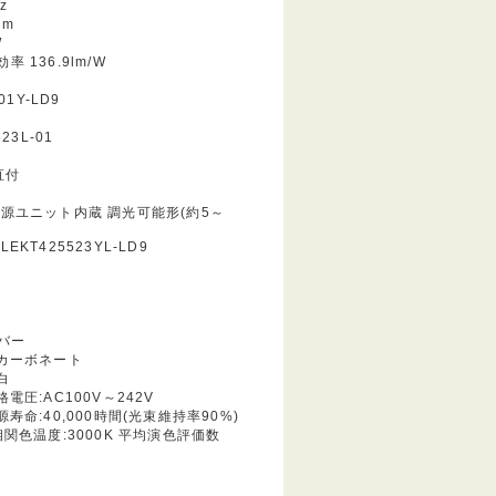
z
lm
W
 136.9lm/W
01Y-LD9
23L-01
直付
源ユニット内蔵 調光可能形(約5～
KT425523YL-LD9
Dバー
リカーボネート
白
電圧:AC100V～242V
寿命:40,000時間(光束維持率90%)
相関色温度:3000K 平均演色評価数