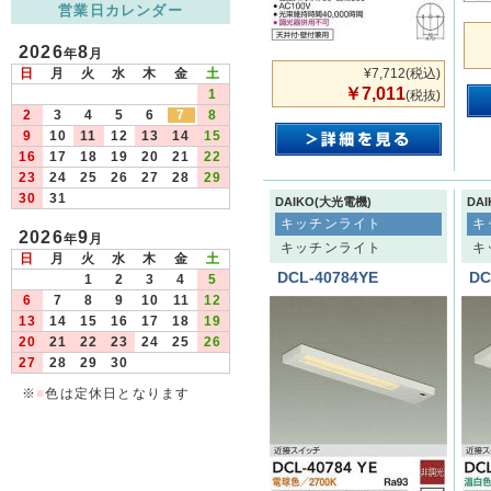
営業日カレンダー
2026
8
年
月
日
月
火
水
木
金
土
¥7,712
(税込)
￥7,011
1
(税抜)
2
3
4
5
6
7
8
9
10
11
12
13
14
15
16
17
18
19
20
21
22
23
24
25
26
27
28
29
30
31
DAIKO(大光電機)
DA
キッチンライト
キ
2026
9
年
月
キッチンライト
キ
日
月
火
水
木
金
土
DCL-40784YE
DC
1
2
3
4
5
6
7
8
9
10
11
12
13
14
15
16
17
18
19
20
21
22
23
24
25
26
27
28
29
30
※
■
色は定休日となります