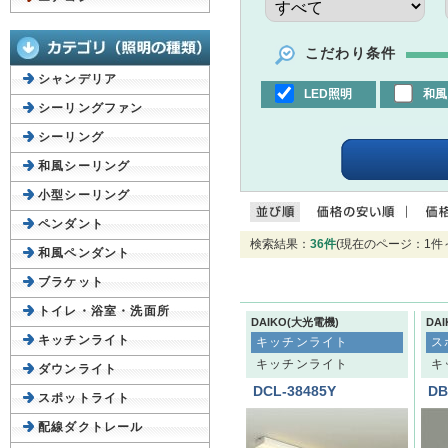
こだわり条件
シャンデリア
LED照明
和風
シーリングファン
シーリング
和風シーリング
小型シーリング
ペンダント
検索結果：
36件
(現在のページ：1件～
和風ペンダント
ブラケット
トイレ・浴室・洗面所
DAIKO(大光電機)
DA
キッチンライト
キッチンライト
ス
キッチンライト
キ
ダウンライト
DCL-38485Y
DB
スポットライト
配線ダクトレール