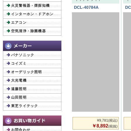
火災警報器・煙探知機
DCL-40784A
DC
インターホン・ドアホン
エアコン
空気清浄・除菌機器
パナソニック
コイズミ
オーデリック照明
大光電機
遠藤照明
山田照明
東芝ライテック
¥9,781
(税込)
￥8,892
(税抜)
お問合わせ