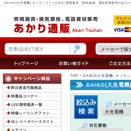
DAIKO(大光電機) キッチンライト(LED) 照明器具・換気扇他、電設資材販売のあか
TOP
> DAIKO(大光電機) キッチ
DAIKO(大光電
即日発送可能商品
特選品コーナー
メーカ
LED照明器具一覧
特価シーリングファン
iDシリーズベースライト
対応畳数
エアコン