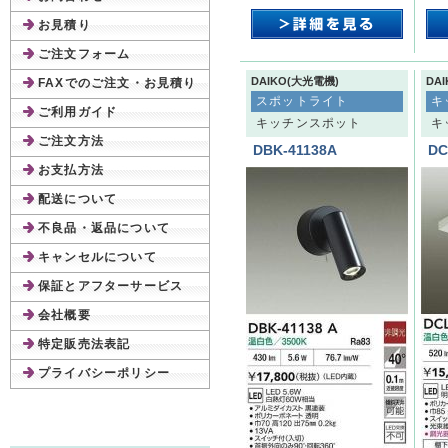
お見積り
ご注文フォーム
DAIKO(大光電機)
DA
FAXでのご注文・お見積り
スポットライト
キ
ご利用ガイド
キッチンスポット
キ
ご注文方法
DBK-41138A
DC
お支払方法
配送について
不良品・返品について
キャンセルについて
保証とアフターサービス
会社概要
特定販売法表記
プライバシーポリシー