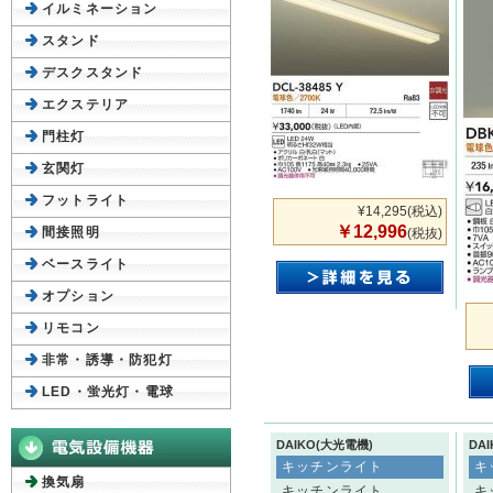
イルミネーション
スタンド
デスクスタンド
エクステリア
門柱灯
玄関灯
フットライト
¥14,295
(税込)
￥12,996
間接照明
(税抜)
ベースライト
オプション
リモコン
非常・誘導・防犯灯
LED・蛍光灯・電球
DAIKO(大光電機)
DA
キッチンライト
キ
換気扇
キッチンライト
キ