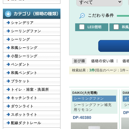
こだわり条件
シャンデリア
LED照明
和風
シーリングファン
シーリング
和風シーリング
小型シーリング
ペンダント
検索結果：
3件
(現在のページ：1件～
和風ペンダント
ブラケット
トイレ・浴室・洗面所
DAIKO(大光電機)
DA
キッチンライト
シーリングファン
オ
シーリングファン補充
シ
ダウンライト
用リモコン
DP
スポットライト
DP-40380
配線ダクトレール