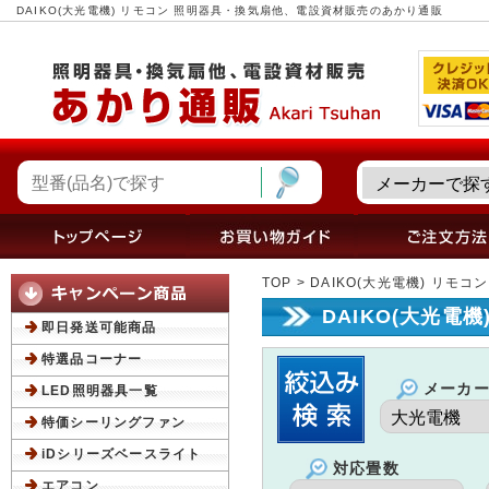
DAIKO(大光電機) リモコン 照明器具・換気扇他、電設資材販売のあかり通販
TOP
> DAIKO(大光電機) リモコン
DAIKO(大光電機
即日発送可能商品
特選品コーナー
メーカ
LED照明器具一覧
特価シーリングファン
iDシリーズベースライト
対応畳数
エアコン