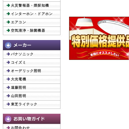
火災警報器・煙探知機
インターホン・ドアホン
エアコン
空気清浄・除菌機器
パナソニック
コイズミ
オーデリック照明
大光電機
遠藤照明
山田照明
東芝ライテック
お問合わせ