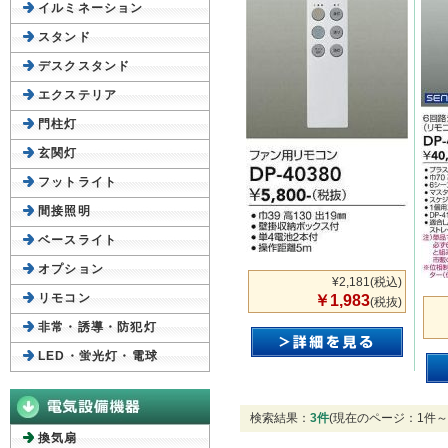
イルミネーション
スタンド
デスクスタンド
エクステリア
門柱灯
玄関灯
フットライト
間接照明
ベースライト
オプション
¥2,181
(税込)
リモコン
￥1,983
(税抜)
非常・誘導・防犯灯
LED・蛍光灯・電球
検索結果：
3件
(現在のページ：1件～
換気扇